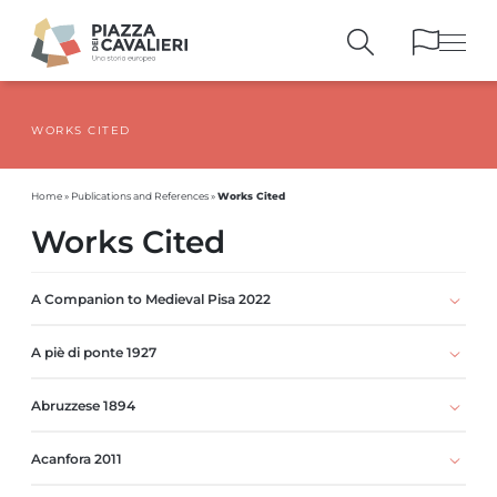
WORKS CITED
BUILDINGS
AND MONUMENTS
THE PIAZZA
OVER THE CENTURIES
Works Cited
Home
»
Publications and References
»
PEOPLE AND
HISTORICAL ACCOUNTS
Works Cited
PUBLICATIONS
AND REFERENCES
ITINERARIES
AND BOOKINGS
A Companion to Medieval Pisa 2022
A piè di ponte 1927
Abruzzese 1894
Acanfora 2011