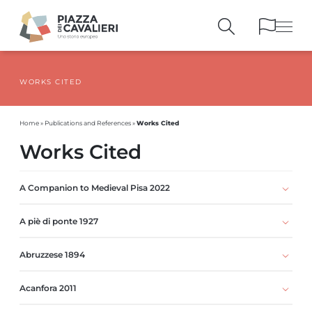
WORKS CITED
BUILDINGS
AND MONUMENTS
THE PIAZZA
OVER THE CENTURIES
Works Cited
Home
»
Publications and References
»
PEOPLE AND
HISTORICAL ACCOUNTS
Works Cited
PUBLICATIONS
AND REFERENCES
ITINERARIES
AND BOOKINGS
A Companion to Medieval Pisa 2022
A piè di ponte 1927
Abruzzese 1894
Acanfora 2011