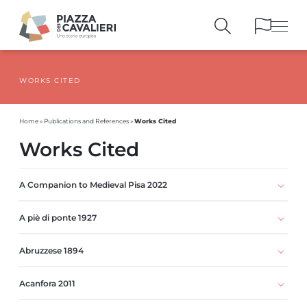
WORKS CITED
BUILDINGS
AND MONUMENTS
THE PIAZZA
OVER THE CENTURIES
Works Cited
Home
»
Publications and References
»
PEOPLE AND
HISTORICAL ACCOUNTS
Works Cited
PUBLICATIONS
AND REFERENCES
ITINERARIES
AND BOOKINGS
A Companion to Medieval Pisa 2022
A piè di ponte 1927
Abruzzese 1894
Acanfora 2011