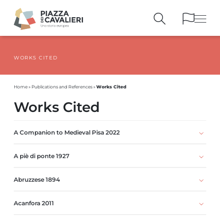
WORKS CITED
BUILDINGS
AND MONUMENTS
THE PIAZZA
OVER THE CENTURIES
Works Cited
Home
»
Publications and References
»
PEOPLE AND
HISTORICAL ACCOUNTS
Works Cited
PUBLICATIONS
AND REFERENCES
ITINERARIES
AND BOOKINGS
A Companion to Medieval Pisa 2022
A piè di ponte 1927
Abruzzese 1894
Acanfora 2011