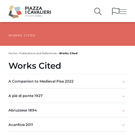
WORKS CITED
BUILDINGS
AND MONUMENTS
THE PIAZZA
OVER THE CENTURIES
Works Cited
Home
»
Publications and References
»
PEOPLE AND
HISTORICAL ACCOUNTS
Works Cited
PUBLICATIONS
AND REFERENCES
ITINERARIES
AND BOOKINGS
A Companion to Medieval Pisa 2022
A piè di ponte 1927
Abruzzese 1894
Acanfora 2011