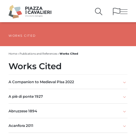
WORKS CITED
BUILDINGS
AND MONUMENTS
THE PIAZZA
OVER THE CENTURIES
Works Cited
Home
»
Publications and References
»
PEOPLE AND
HISTORICAL ACCOUNTS
Works Cited
PUBLICATIONS
AND REFERENCES
ITINERARIES
AND BOOKINGS
A Companion to Medieval Pisa 2022
A piè di ponte 1927
Abruzzese 1894
Acanfora 2011