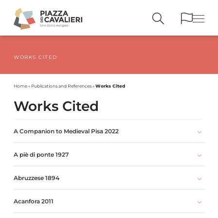
WORKS CITED
BUILDINGS
AND MONUMENTS
THE PIAZZA
OVER THE CENTURIES
Works Cited
Home
»
Publications and References
»
PEOPLE AND
HISTORICAL ACCOUNTS
Works Cited
PUBLICATIONS
AND REFERENCES
ITINERARIES
AND BOOKINGS
A Companion to Medieval Pisa 2022
A piè di ponte 1927
Abruzzese 1894
Acanfora 2011