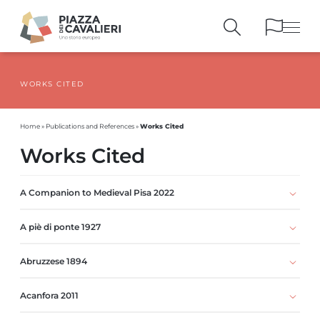
WORKS CITED
BUILDINGS
AND MONUMENTS
THE PIAZZA
OVER THE CENTURIES
Works Cited
Home
»
Publications and References
»
PEOPLE AND
HISTORICAL ACCOUNTS
Works Cited
PUBLICATIONS
AND REFERENCES
ITINERARIES
AND BOOKINGS
A Companion to Medieval Pisa 2022
A piè di ponte 1927
Abruzzese 1894
Acanfora 2011