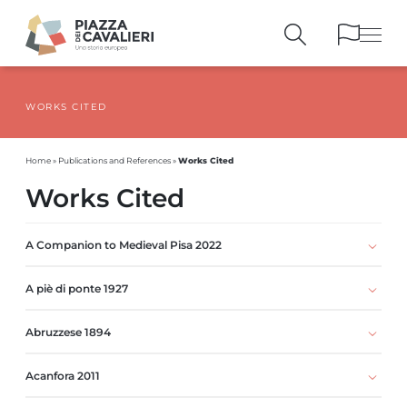
WORKS CITED
BUILDINGS
AND MONUMENTS
THE PIAZZA
OVER THE CENTURIES
Works Cited
Home
»
Publications and References
»
PEOPLE AND
HISTORICAL ACCOUNTS
Works Cited
PUBLICATIONS
AND REFERENCES
ITINERARIES
AND BOOKINGS
A Companion to Medieval Pisa 2022
A piè di ponte 1927
Abruzzese 1894
Acanfora 2011