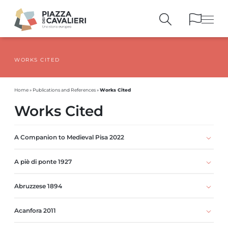
WORKS CITED
BUILDINGS
AND MONUMENTS
THE PIAZZA
OVER THE CENTURIES
Works Cited
Home
»
Publications and References
»
PEOPLE AND
HISTORICAL ACCOUNTS
Works Cited
PUBLICATIONS
AND REFERENCES
ITINERARIES
AND BOOKINGS
A Companion to Medieval Pisa 2022
A piè di ponte 1927
Abruzzese 1894
Acanfora 2011