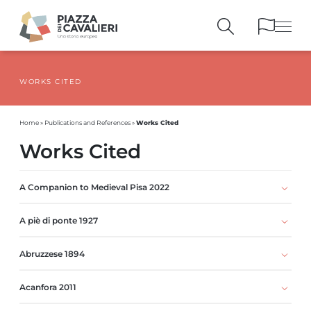
WORKS CITED
BUILDINGS
AND MONUMENTS
THE PIAZZA
OVER THE CENTURIES
Works Cited
Home
»
Publications and References
»
PEOPLE AND
HISTORICAL ACCOUNTS
Works Cited
PUBLICATIONS
AND REFERENCES
ITINERARIES
AND BOOKINGS
A Companion to Medieval Pisa 2022
A piè di ponte 1927
Abruzzese 1894
Acanfora 2011