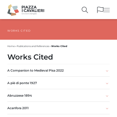
WORKS CITED
BUILDINGS
AND MONUMENTS
THE PIAZZA
OVER THE CENTURIES
Works Cited
Home
»
Publications and References
»
PEOPLE AND
HISTORICAL ACCOUNTS
Works Cited
PUBLICATIONS
AND REFERENCES
ITINERARIES
AND BOOKINGS
A Companion to Medieval Pisa 2022
A piè di ponte 1927
Abruzzese 1894
Acanfora 2011