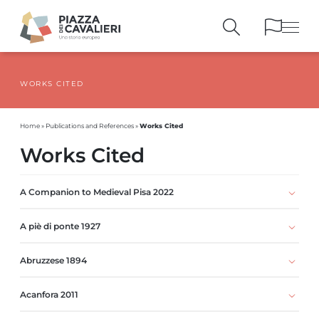
WORKS CITED
BUILDINGS
AND MONUMENTS
THE PIAZZA
OVER THE CENTURIES
Works Cited
Home
»
Publications and References
»
PEOPLE AND
HISTORICAL ACCOUNTS
Works Cited
PUBLICATIONS
AND REFERENCES
ITINERARIES
AND BOOKINGS
A Companion to Medieval Pisa 2022
A piè di ponte 1927
Abruzzese 1894
Acanfora 2011