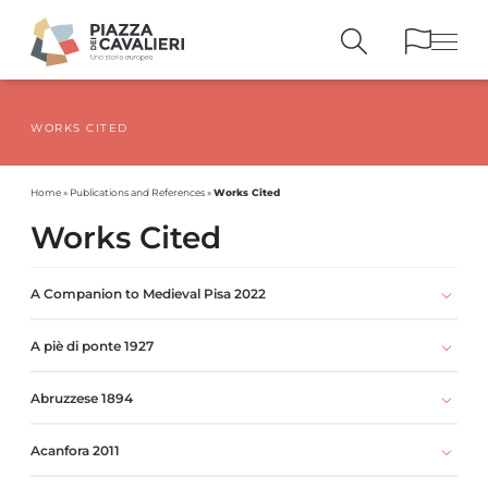
WORKS CITED
BUILDINGS
AND MONUMENTS
THE PIAZZA
OVER THE CENTURIES
Works Cited
Home
»
Publications and References
»
PEOPLE AND
HISTORICAL ACCOUNTS
Works Cited
PUBLICATIONS
AND REFERENCES
ITINERARIES
AND BOOKINGS
A Companion to Medieval Pisa 2022
A piè di ponte 1927
Abruzzese 1894
Acanfora 2011