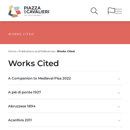
WORKS CITED
BUILDINGS
AND MONUMENTS
THE PIAZZA
OVER THE CENTURIES
Works Cited
Home
»
Publications and References
»
PEOPLE AND
HISTORICAL ACCOUNTS
Works Cited
PUBLICATIONS
AND REFERENCES
ITINERARIES
AND BOOKINGS
A Companion to Medieval Pisa 2022
A piè di ponte 1927
Abruzzese 1894
Acanfora 2011