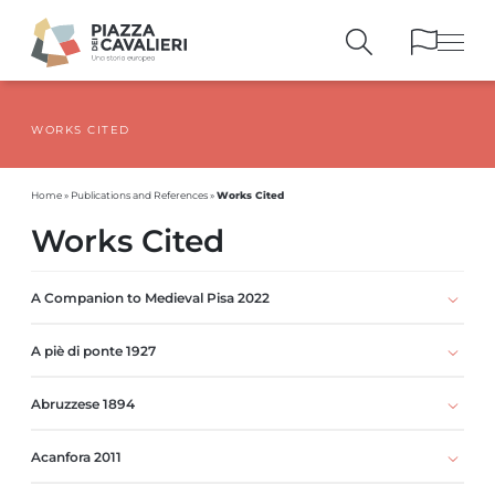
WORKS CITED
BUILDINGS
AND MONUMENTS
THE PIAZZA
OVER THE CENTURIES
Works Cited
Home
»
Publications and References
»
PEOPLE AND
HISTORICAL ACCOUNTS
Works Cited
PUBLICATIONS
AND REFERENCES
ITINERARIES
AND BOOKINGS
A Companion to Medieval Pisa 2022
A piè di ponte 1927
Abruzzese 1894
Acanfora 2011