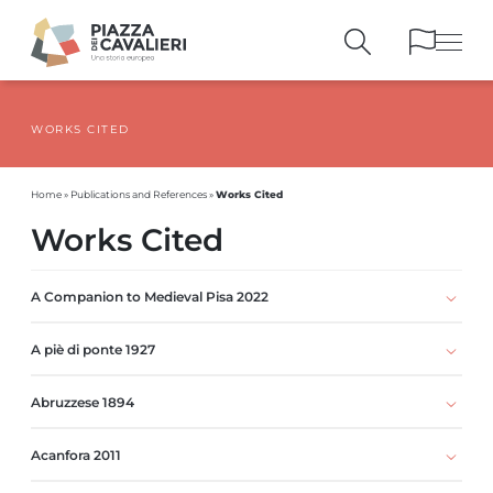
WORKS CITED
BUILDINGS
AND MONUMENTS
THE PIAZZA
OVER THE CENTURIES
Works Cited
Home
»
Publications and References
»
PEOPLE AND
HISTORICAL ACCOUNTS
Works Cited
PUBLICATIONS
AND REFERENCES
ITINERARIES
AND BOOKINGS
A Companion to Medieval Pisa 2022
A piè di ponte 1927
Abruzzese 1894
Acanfora 2011