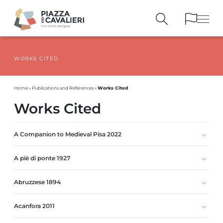
WORKS CITED
BUILDINGS
AND MONUMENTS
THE PIAZZA
OVER THE CENTURIES
Works Cited
Home
»
Publications and References
»
PEOPLE AND
HISTORICAL ACCOUNTS
Works Cited
PUBLICATIONS
AND REFERENCES
ITINERARIES
AND BOOKINGS
A Companion to Medieval Pisa 2022
A piè di ponte 1927
Abruzzese 1894
Acanfora 2011