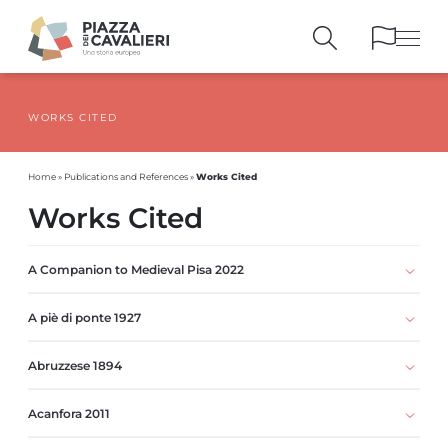
WORKS CITED
BUILDINGS
AND MONUMENTS
THE PIAZZA
OVER THE CENTURIES
Works Cited
Home
»
Publications and References
»
PEOPLE AND
HISTORICAL ACCOUNTS
Works Cited
PUBLICATIONS
AND REFERENCES
ITINERARIES
AND BOOKINGS
A Companion to Medieval Pisa 2022
A piè di ponte 1927
Abruzzese 1894
Acanfora 2011