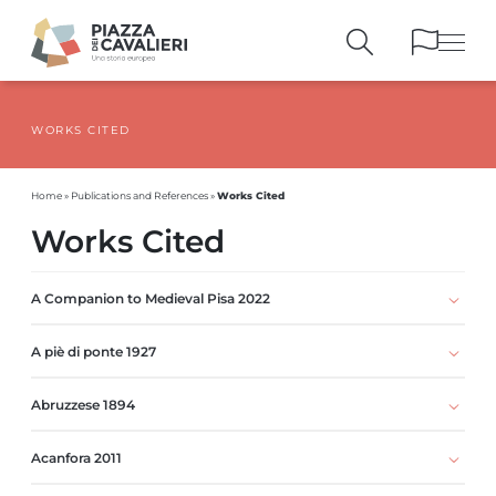
WORKS CITED
BUILDINGS
AND MONUMENTS
THE PIAZZA
OVER THE CENTURIES
Works Cited
Home
»
Publications and References
»
PEOPLE AND
HISTORICAL ACCOUNTS
Works Cited
PUBLICATIONS
AND REFERENCES
ITINERARIES
AND BOOKINGS
A Companion to Medieval Pisa 2022
A piè di ponte 1927
Abruzzese 1894
Acanfora 2011