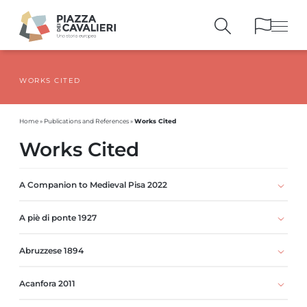
WORKS CITED
BUILDINGS
AND MONUMENTS
THE PIAZZA
OVER THE CENTURIES
Works Cited
Home
»
Publications and References
»
PEOPLE AND
HISTORICAL ACCOUNTS
Works Cited
PUBLICATIONS
AND REFERENCES
ITINERARIES
AND BOOKINGS
A Companion to Medieval Pisa 2022
A piè di ponte 1927
Abruzzese 1894
Acanfora 2011