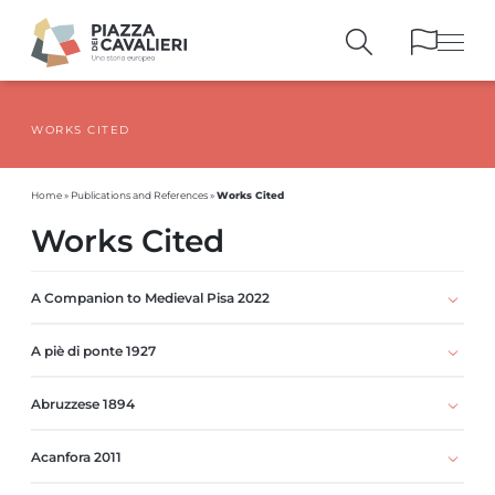
WORKS CITED
BUILDINGS
AND MONUMENTS
THE PIAZZA
OVER THE CENTURIES
Works Cited
Home
»
Publications and References
»
PEOPLE AND
HISTORICAL ACCOUNTS
Works Cited
PUBLICATIONS
AND REFERENCES
ITINERARIES
AND BOOKINGS
A Companion to Medieval Pisa 2022
A piè di ponte 1927
Abruzzese 1894
Acanfora 2011