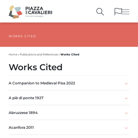
WORKS CITED
BUILDINGS
AND MONUMENTS
THE PIAZZA
OVER THE CENTURIES
Works Cited
Home
»
Publications and References
»
PEOPLE AND
HISTORICAL ACCOUNTS
Works Cited
PUBLICATIONS
AND REFERENCES
ITINERARIES
AND BOOKINGS
A Companion to Medieval Pisa 2022
A piè di ponte 1927
Abruzzese 1894
Acanfora 2011