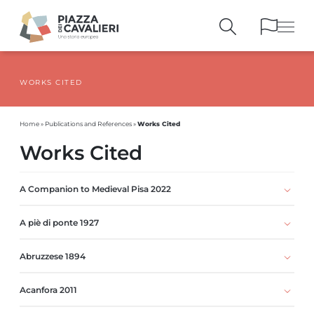
WORKS CITED
BUILDINGS
AND MONUMENTS
THE PIAZZA
OVER THE CENTURIES
Works Cited
Home
»
Publications and References
»
PEOPLE AND
HISTORICAL ACCOUNTS
Works Cited
PUBLICATIONS
AND REFERENCES
ITINERARIES
AND BOOKINGS
A Companion to Medieval Pisa 2022
A piè di ponte 1927
Abruzzese 1894
Acanfora 2011