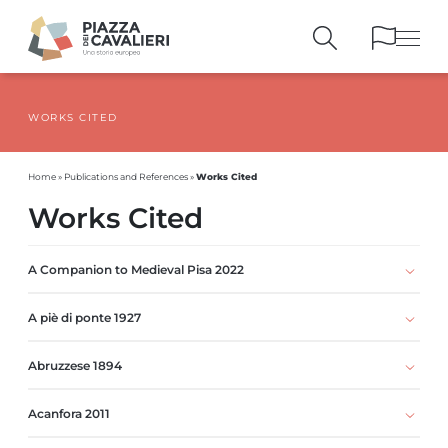
WORKS CITED
BUILDINGS
AND MONUMENTS
THE PIAZZA
OVER THE CENTURIES
Works Cited
Home
»
Publications and References
»
PEOPLE AND
HISTORICAL ACCOUNTS
Works Cited
PUBLICATIONS
AND REFERENCES
ITINERARIES
AND BOOKINGS
A Companion to Medieval Pisa 2022
A piè di ponte 1927
Abruzzese 1894
Acanfora 2011