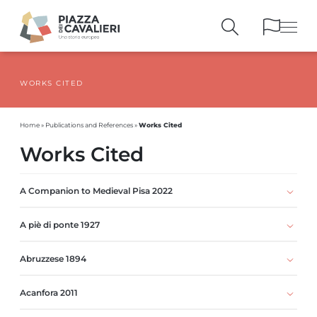
WORKS CITED
BUILDINGS
AND MONUMENTS
THE PIAZZA
OVER THE CENTURIES
Works Cited
Home
»
Publications and References
»
PEOPLE AND
HISTORICAL ACCOUNTS
Works Cited
PUBLICATIONS
AND REFERENCES
ITINERARIES
AND BOOKINGS
A Companion to Medieval Pisa 2022
A piè di ponte 1927
Abruzzese 1894
Acanfora 2011