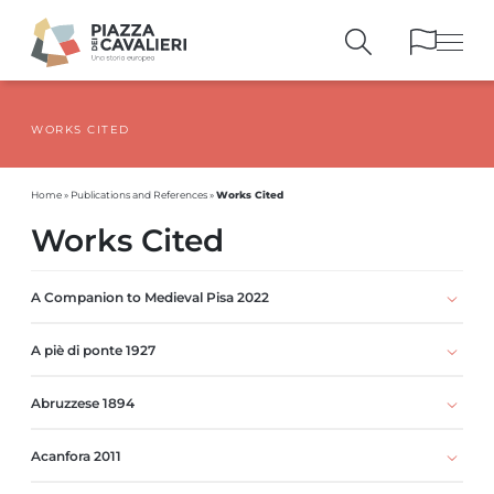
WORKS CITED
BUILDINGS
AND MONUMENTS
THE PIAZZA
OVER THE CENTURIES
Works Cited
Home
»
Publications and References
»
PEOPLE AND
HISTORICAL ACCOUNTS
Works Cited
PUBLICATIONS
AND REFERENCES
ITINERARIES
AND BOOKINGS
A Companion to Medieval Pisa 2022
A piè di ponte 1927
Abruzzese 1894
Acanfora 2011