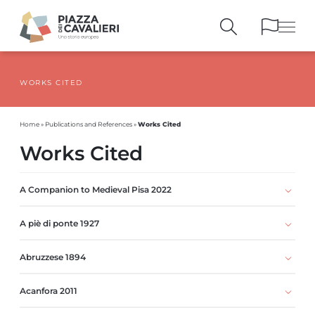
WORKS CITED
BUILDINGS
AND MONUMENTS
THE PIAZZA
OVER THE CENTURIES
Works Cited
Home
»
Publications and References
»
PEOPLE AND
HISTORICAL ACCOUNTS
Works Cited
PUBLICATIONS
AND REFERENCES
ITINERARIES
AND BOOKINGS
A Companion to Medieval Pisa 2022
A piè di ponte 1927
Abruzzese 1894
Acanfora 2011