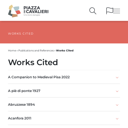
WORKS CITED
BUILDINGS
AND MONUMENTS
THE PIAZZA
OVER THE CENTURIES
Works Cited
Home
»
Publications and References
»
PEOPLE AND
HISTORICAL ACCOUNTS
Works Cited
PUBLICATIONS
AND REFERENCES
ITINERARIES
AND BOOKINGS
A Companion to Medieval Pisa 2022
A piè di ponte 1927
Abruzzese 1894
Acanfora 2011