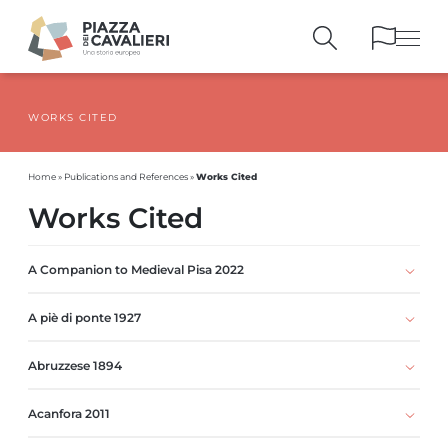
WORKS CITED
BUILDINGS
AND MONUMENTS
THE PIAZZA
OVER THE CENTURIES
Works Cited
Home
»
Publications and References
»
PEOPLE AND
HISTORICAL ACCOUNTS
Works Cited
PUBLICATIONS
AND REFERENCES
ITINERARIES
AND BOOKINGS
A Companion to Medieval Pisa 2022
A piè di ponte 1927
Abruzzese 1894
Acanfora 2011