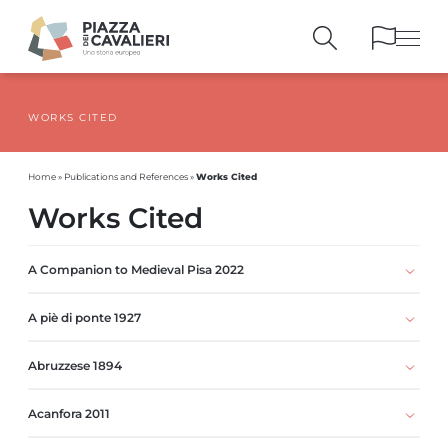
WORKS CITED
BUILDINGS
AND MONUMENTS
THE PIAZZA
OVER THE CENTURIES
Works Cited
Home
»
Publications and References
»
PEOPLE AND
HISTORICAL ACCOUNTS
Works Cited
PUBLICATIONS
AND REFERENCES
ITINERARIES
AND BOOKINGS
A Companion to Medieval Pisa 2022
A piè di ponte 1927
Abruzzese 1894
Acanfora 2011