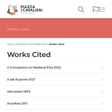
WORKS CITED
BUILDINGS
AND MONUMENTS
THE PIAZZA
OVER THE CENTURIES
Works Cited
Home
»
Publications and References
»
PEOPLE AND
HISTORICAL ACCOUNTS
Works Cited
PUBLICATIONS
AND REFERENCES
ITINERARIES
AND BOOKINGS
A Companion to Medieval Pisa 2022
A piè di ponte 1927
Abruzzese 1894
Acanfora 2011