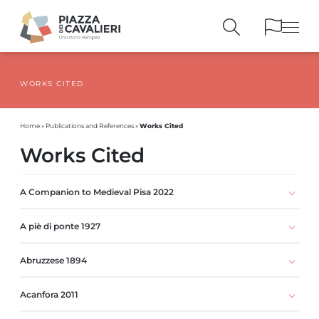
WORKS CITED
BUILDINGS
AND MONUMENTS
THE PIAZZA
OVER THE CENTURIES
Works Cited
Home
»
Publications and References
»
PEOPLE AND
HISTORICAL ACCOUNTS
Works Cited
PUBLICATIONS
AND REFERENCES
ITINERARIES
AND BOOKINGS
A Companion to Medieval Pisa 2022
A piè di ponte 1927
Abruzzese 1894
Acanfora 2011