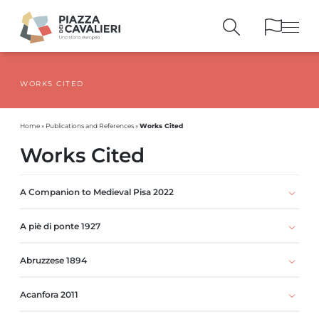
WORKS CITED
BUILDINGS
AND MONUMENTS
THE PIAZZA
OVER THE CENTURIES
Works Cited
Home
»
Publications and References
»
PEOPLE AND
HISTORICAL ACCOUNTS
Works Cited
PUBLICATIONS
AND REFERENCES
ITINERARIES
AND BOOKINGS
A Companion to Medieval Pisa 2022
A piè di ponte 1927
Abruzzese 1894
Acanfora 2011