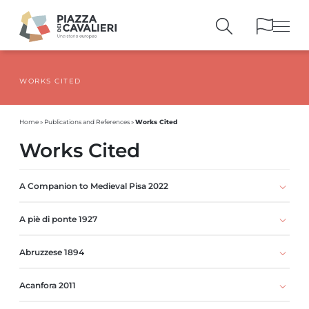
WORKS CITED
BUILDINGS
AND MONUMENTS
THE PIAZZA
OVER THE CENTURIES
Works Cited
Home
»
Publications and References
»
PEOPLE AND
HISTORICAL ACCOUNTS
Works Cited
PUBLICATIONS
AND REFERENCES
ITINERARIES
AND BOOKINGS
A Companion to Medieval Pisa 2022
A piè di ponte 1927
Abruzzese 1894
Acanfora 2011