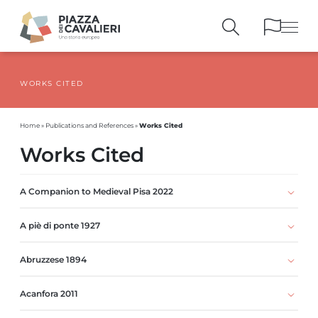
WORKS CITED
BUILDINGS
AND MONUMENTS
THE PIAZZA
OVER THE CENTURIES
Works Cited
Home
»
Publications and References
»
PEOPLE AND
HISTORICAL ACCOUNTS
Works Cited
PUBLICATIONS
AND REFERENCES
ITINERARIES
AND BOOKINGS
A Companion to Medieval Pisa 2022
A piè di ponte 1927
Abruzzese 1894
Acanfora 2011