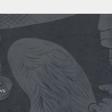
r
ws.