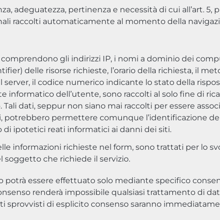
nza, adeguatezza, pertinenza e necessità di cui all’art. 5, p
nali raccolti automaticamente al momento della navigazi
 comprendono gli indirizzi IP, i nomi a dominio dei compute
ier) delle risorse richieste, l’orario della richiesta, il me
 server, il codice numerico indicante lo stato della rispost
e informatico dell’utente, sono raccolti al solo fine di ri
 Tali dati, seppur non siano mai raccolti per essere associa
zi, potrebbero permettere comunque l’identificazione dell
di ipotetici reati informatici ai danni dei siti.
lle informazioni richieste nel form, sono trattati per lo s
 soggetto che richiede il servizio.
nto potrà essere effettuato solo mediante specifico consens
enso renderà impossibile qualsiasi trattamento di dati e 
dati sprovvisti di esplicito consenso saranno immediatame