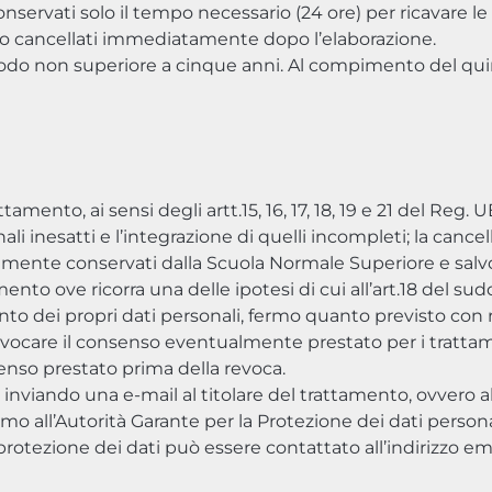
servati solo il tempo necessario (24 ore) per ricavare le
ono cancellati immediatamente dopo l’elaborazione.
periodo non superiore a cinque anni. Al compimento del q
ttamento, ai sensi degli artt.15, 16, 17, 18, 19 e 21 del Reg.
onali inesatti e l’integrazione di quelli incompleti; la cance
iamente conservati dalla Scuola Normale Superiore e salv
mento ove ricorra una delle ipotesi di cui all’art.18 del 
amento dei propri dati personali, fermo quanto previsto con
 revocare il consenso eventualmente prestato per i trattam
senso prestato prima della revoca.
ra inviando una e-mail al titolare del trattamento, ovvero al
amo all’Autorità Garante per la Protezione dei dati personal
rotezione dei dati può essere contattato all’indirizzo em